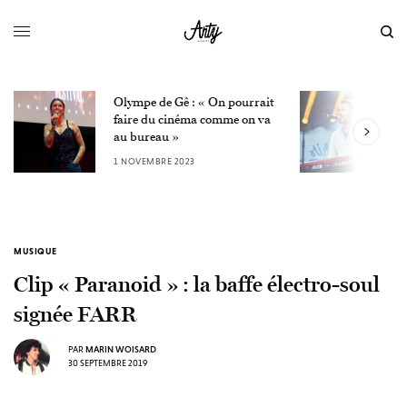
Olympe de Gê : « On pourrait
L
faire du cinéma comme on va
W
au bureau »
3
1 NOVEMBRE 2023
MUSIQUE
Clip « Paranoid » : la baffe électro-soul
signée FARR
PAR
MARIN WOISARD
30 SEPTEMBRE 2019