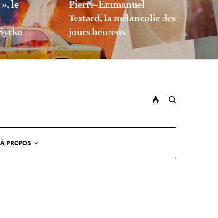
», le
Pierre-Emmanuel
Testard, la mélancolie des
Syrko
jours heureux
LIEN LIRE LA SUITE
À PROPOS