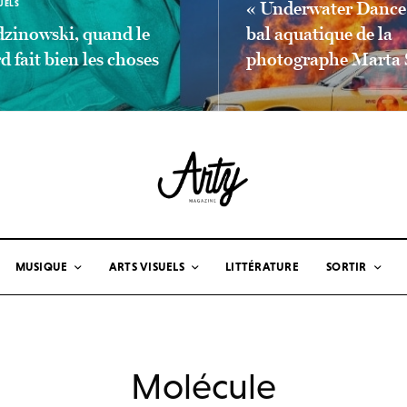
UELS
« Underwater Dance 
zinowski, quand le
bal aquatique de la
d fait bien les choses
photographe Marta 
LA SUITE
LIEN LIRE LA SUITE
MUSIQUE
ARTS VISUELS
LITTÉRATURE
SORTIR
Molécule