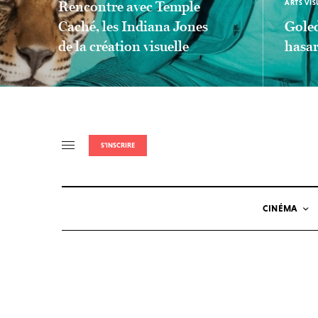
Rencontre avec Temple
ARTS VIS
Caché, les Indiana Jones
Goled
de la création visuelle
hasar
LIEN LIRE LA SUITE
LIEN LIRE 
S'INSCRIRE
CINÉMA